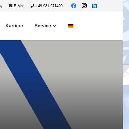
ny
E-Mail
+49 981 971490
Karriere
Service