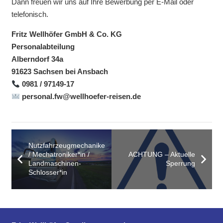
Dann freuen wir uns auf Ihre Bewerbung per E-Mail oder
telefonisch.
Fritz Wellhöfer GmbH & Co. KG
Personalabteilung
Alberndorf 34a
91623 Sachsen bei Ansbach
0981 / 97149-17
personal.fw@wellhoefer-reisen.de
Nutzfahrzeugmechaniker*in
/ Mechatroniker*in /
ACHTUNG – Aktuelle
Landmaschinen-
Sperrung
Schlosser*in